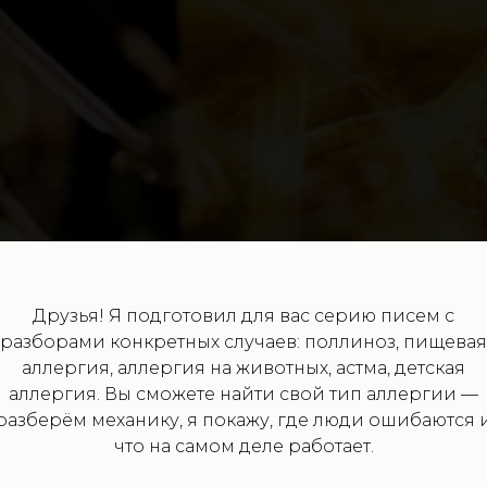
Друзья! Я подготовил для вас cерию писем с
разборами конкретных случаев: поллиноз, пищевая
аллергия, аллергия на животных, астма, детская
аллергия. Вы сможете найти свой тип аллергии —
разберём механику, я покажу, где люди ошибаются 
что на самом деле работает.