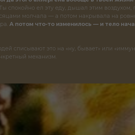
Ты спокойно ел эту еду, дышал этим воздухом, 
сяцами молчала — а потом накрывала на ровно
ра.
А потом
что-то изменилось — и тело нач
ей списывают это на «ну, бывает» или «иммун
онкретный механизм.