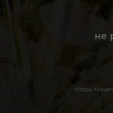
не 
Игорь Мочало