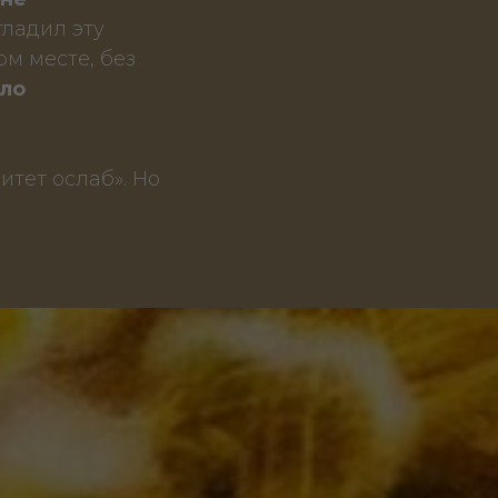
гладил эту
м месте, без
ало
итет ослаб». Но