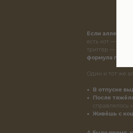
Если аллергия 
есть кот — есть 
триггер — есть 
формула постоя
Один и тот же а
В отпуске вы
После тяжёл
справлялось 
Живёшь с ко
А было время, 