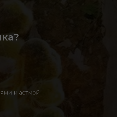
ика?
иями и астмой