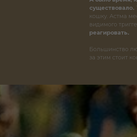
существовало.
кошку. Астма ме
видимого тригге
реагировать.
Большинство люд
за этим стоит к