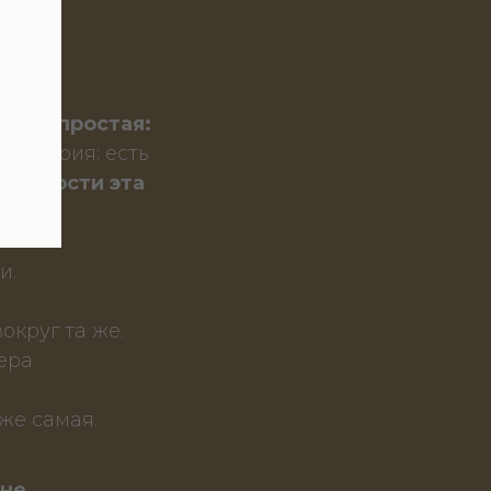
огика простая:
е история: есть
еальности эта
и.
округ та же.
ера
же самая.
 не