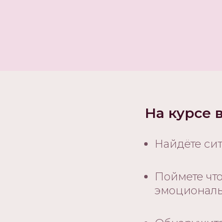
На курсе 
Найдёте си
Поймете чт
эмоционал