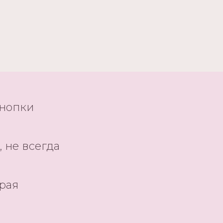
кнопки
 не всегда
орая