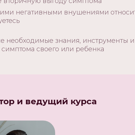
 вторичную выгоду симптома
акими негативными внушениями относ
уетесь
се необходимые знания, инструменты и
 симптома своего или ребенка
тор и ведущий курса