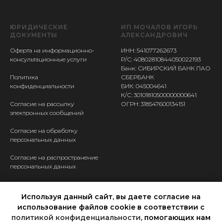
ЮРИДИЧЕСКИЕ
ИП МОЧАЛОВ ИГОРЬ
ДОКУМЕНТЫ
АЛЕКСАНДРОВИЧ
Оферта на информационно-
ИНН: 541077262673
консультационные услуги
Р/С: 40802810844050022193
Банк: СИБИРСКИЙ БАНК ПАО
Политика
СБЕРБАНК
конфиденциальности
БИК: 045004641
К/С: 30101810500000000641
Согласие на рассылку
ОГРН: 318547600134151
электронных сообщений
Согласие на обработку
персональных данных
Согласие на распространение
персональных данных
КОНТАКТЫ
Используя данный сайт, вы даете согласие на
Ассистент Валерия
использование файлов cookie в соответствии с
+7 950 149 9401
политикой конфиденциальности
, помогающих нам