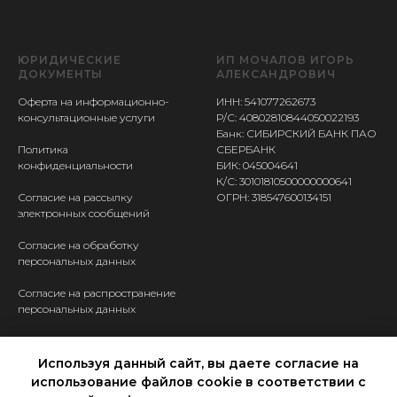
ЮРИДИЧЕСКИЕ
ИП МОЧАЛОВ ИГОРЬ
ДОКУМЕНТЫ
АЛЕКСАНДРОВИЧ
Оферта на информационно-
ИНН: 541077262673
консультационные услуги
Р/С: 40802810844050022193
Банк: СИБИРСКИЙ БАНК ПАО
Политика
СБЕРБАНК
конфиденциальности
БИК: 045004641
К/С: 30101810500000000641
Согласие на рассылку
ОГРН: 318547600134151
электронных сообщений
Согласие на обработку
персональных данных
Согласие на распространение
персональных данных
КОНТАКТЫ
Используя данный сайт, вы даете согласие на
Ассистент Валерия
использование файлов cookie в соответствии с
+7 950 149 9401