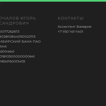
 SALE NO
ОЧАЛОВ ИГОРЬ
КОНТАКТЫ
САНДРОВИЧ
Ассистент Валерия
MBER SA
41077262673
+7 950 149 9401
0802810844050022193
 СИБИРСКИЙ БАНК ПАО
АНК
45004641
0101810500000000641
18547600134151
 SALE NO