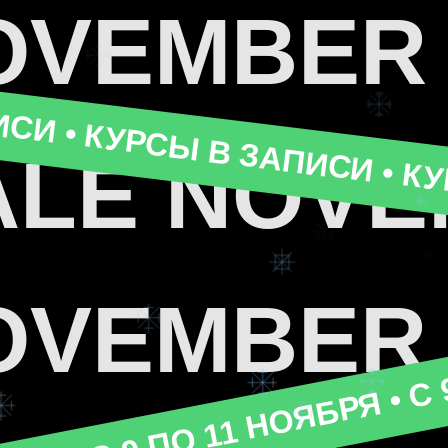
OVEMBER
СИ • КУРСЫ В ЗАПИСИ • КУ
БРЯ • С 9 ПО 11 НОЯБРЯ • С 
ALE NOVE
OVEMBER