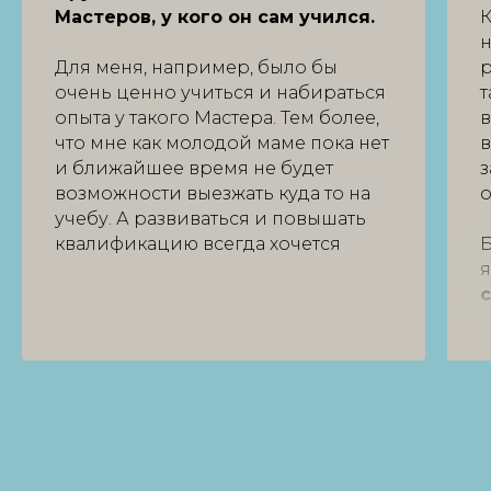
Мастеров, у кого он сам учился.
К
н
Для меня, например, было бы
р
очень ценно учиться и набираться
т
опыта у такого Мастера. Тем более,
в
что мне как молодой маме пока нет
в
и ближайшее время не будет
з
возможности выезжать куда то на
о
учебу. А развиваться и повышать
квалификацию всегда хочется
я
п
с
в
у
Е
з