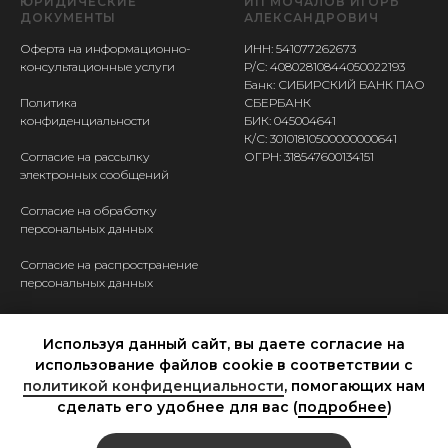
ЮРИДИЧЕСКИЕ
ИП МОЧАЛОВ ИГОРЬ
ДОКУМЕНТЫ
АЛЕКСАНДРОВИЧ
Оферта на информационно-
ИНН: 541077262673
консультационные услуги
Р/С: 40802810844050022193
Банк: СИБИРСКИЙ БАНК ПАО
Политика
СБЕРБАНК
конфиденциальности
БИК: 045004641
К/С: 30101810500000000641
Согласие на рассылку
ОГРН: 318547600134151
электронных сообщений
Согласие на обработку
персональных данных
Согласие на распространение
персональных данных
КОНТАКТЫ
Используя данный сайт, вы даете согласие на
Ассистент Валерия
использование файлов cookie в соответствии с
+7 950 149 9401
политикой конфиденциальности
, помогающих нам
сделать его удобнее для вас (
подробнее
)