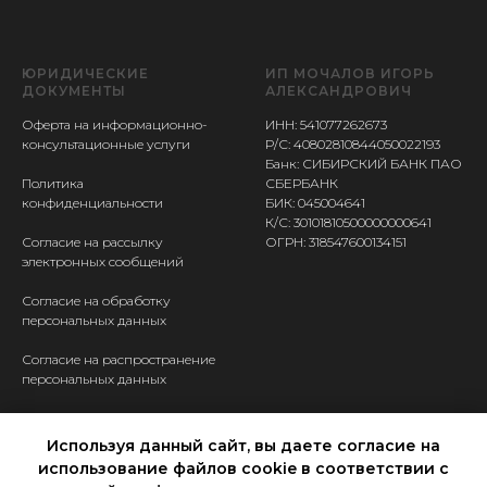
ЮРИДИЧЕСКИЕ
ИП МОЧАЛОВ ИГОРЬ
ДОКУМЕНТЫ
АЛЕКСАНДРОВИЧ
Оферта на информационно-
ИНН: 541077262673
консультационные услуги
Р/С: 40802810844050022193
Банк: СИБИРСКИЙ БАНК ПАО
Политика
СБЕРБАНК
конфиденциальности
БИК: 045004641
К/С: 30101810500000000641
Согласие на рассылку
ОГРН: 318547600134151
электронных сообщений
Согласие на обработку
персональных данных
Согласие на распространение
персональных данных
КОНТАКТЫ
Используя данный сайт, вы даете согласие на
Ассистент Валерия
использование файлов cookie в соответствии с
+7 950 149 9401