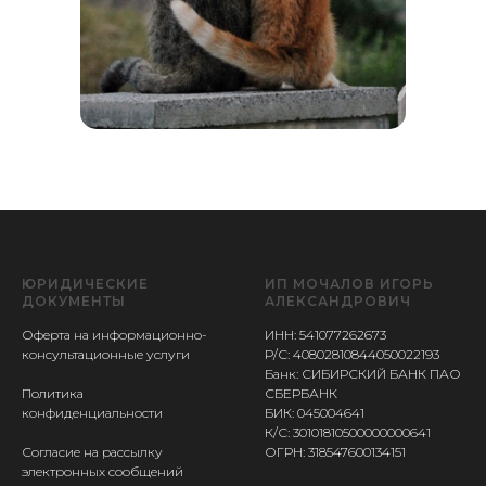
ЮРИДИЧЕСКИЕ
ИП МОЧАЛОВ ИГОРЬ
ДОКУМЕНТЫ
АЛЕКСАНДРОВИЧ
Оферта на информационно-
ИНН: 541077262673
консультационные услуги
Р/С: 40802810844050022193
Банк: СИБИРСКИЙ БАНК ПАО
Политика
СБЕРБАНК
конфиденциальности
БИК: 045004641
К/С: 30101810500000000641
Согласие на рассылку
ОГРН: 318547600134151
электронных сообщений