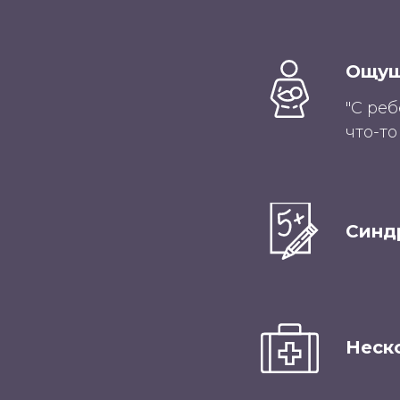
Ощущ
"С реб
что-то
Синд
Неск