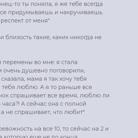
онец-то ты поняла, я же тебе всегда
 все придумываешь и накручиваешь.
респект от меня"
 близость такие, каких никогда не
 перемены во мне: я стала
ом очень душевно поговорили,
сказала, мама я так хочу тебя
я тебя люблю. А я то раньше все
нок спрашивает все время, люблю ли
4 часа?! А сейчас она с полной
 а не спрашивает, что любит"
евожность на все 10, то сейчас на 2 и
 в которую еще не до конца