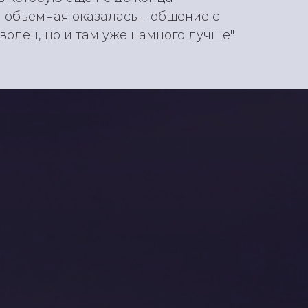
я объемная оказалась – общение с
волен, но и там уже намного лучше"