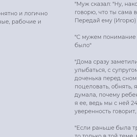
"Муж сказал: "Ну, нак
говорю, что ты сама
нятно и логично
Передай ему (Игорю) 
ные, рабочие и
"С мужем понимание и
было"
"Дома сразу заметили
улыбаться, с супруг
доченька перед сном 
поцеловать, обнять, 
думала, почему ребе
я ее, ведь мы с ней 2
уверенность говорит,
"Если раньше была тр
то только в той теме,