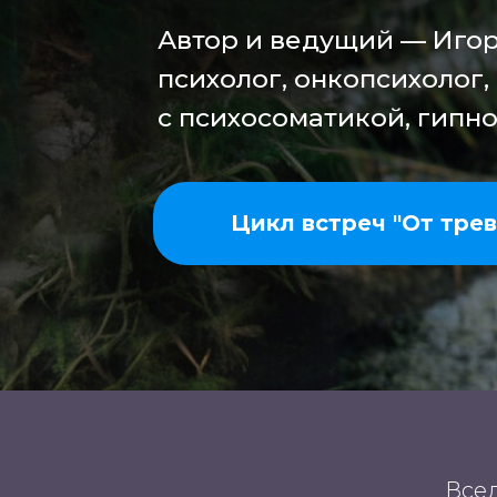
Автор и ведущий — Игор
психолог, онкопсихолог,
с психосоматикой, гипно
Цикл встреч "От трев
Всед