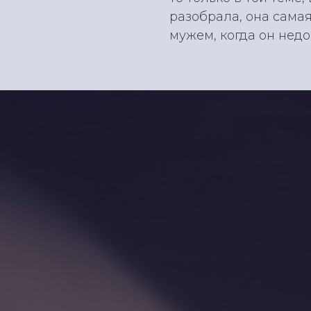
разобрала, она сама
мужем, когда он недо