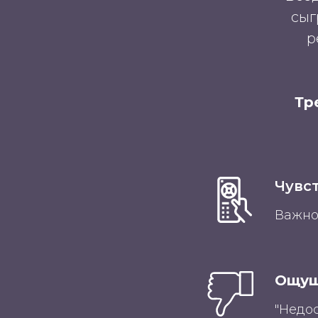
сыг
р
Тр
Чувс
Важно
Ощущ
"Недос