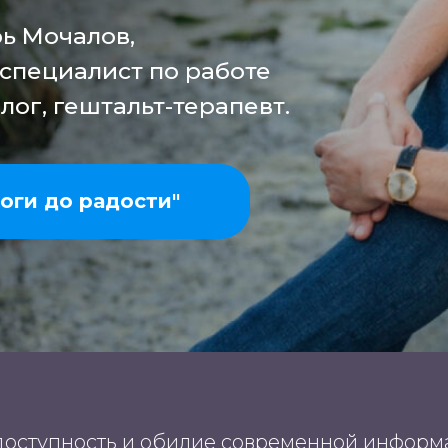
ь Мочалов,
 специалист по работе
лог, гештальт-терапевт.
оги до радости"
оступность и обилие современной инфор