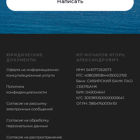
Написать
ЮРИДИЧЕСКИЕ
ИП МОЧАЛОВ ИГОРЬ
ДОКУМЕНТЫ
АЛЕКСАНДРОВИЧ
Оферта на информационно-
ИНН: 541077262673
консультационные услуги
Р/С: 40802810844050022193
Банк: СИБИРСКИЙ БАНК ПАО
Политика
СБЕРБАНК
конфиденциальности
БИК: 045004641
К/С: 30101810500000000641
Согласие на рассылку
ОГРН: 318547600134151
электронных сообщений
Согласие на обработку
персональных данных
Согласие на распространение