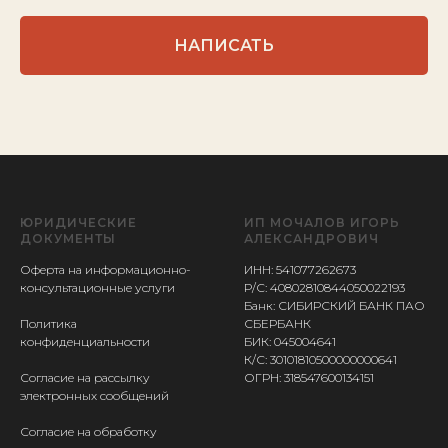
НАПИСАТЬ
ЮРИДИЧЕСКИЕ
ИП МОЧАЛОВ ИГОРЬ
ДОКУМЕНТЫ
АЛЕКСАНДРОВИЧ
Оферта на информационно-
ИНН: 541077262673
консультационные услуги
Р/С: 40802810844050022193
Банк: СИБИРСКИЙ БАНК ПАО
Политика
СБЕРБАНК
конфиденциальности
БИК: 045004641
К/С: 30101810500000000641
Согласие на рассылку
ОГРН: 318547600134151
электронных сообщений
Согласие на обработку