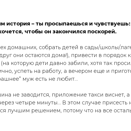
м история – ты просыпаешься и чувствуешь:
 хочется, чтобы он закончился поскорей.
ех домашних, собрать детей в сады/школы/лаг
вдруг они остаются дома!), привести в порядок 
 (на которую дети давно забили, хотя так прос
чно, успеть на работу, а вечером еще и пригот
рашнее” муж есть не любит…
шина не заводится, приложение такси виснет, а
через четыре минуты… В этом случае присесть
ся лучшим решением, потому что на все остал