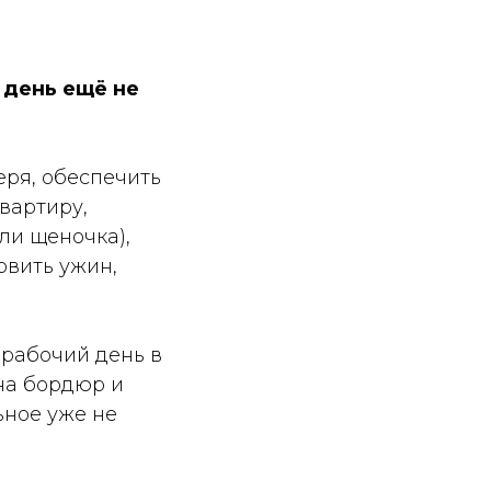
 день ещё не
еря, обеспечить
квартиру,
или щеночка),
овить ужин,
 рабочий день в
 на бордюр и
ьное уже не