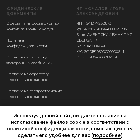
ЮРИДИЧЕСКИЕ
ИП МОЧАЛОВ ИГОРЬ
ДОКУМЕНТЫ
АЛЕКСАНДРОВИЧ
Оферта на информационно-
ИНН: 541077262673
консультационные услуги
Р/С: 40802810844050022193
Банк: СИБИРСКИЙ БАНК ПАО
Политика
СБЕРБАНК
конфиденциальности
БИК: 045004641
К/С: 30101810500000000641
Согласие на рассылку
ОГРН: 318547600134151
электронных сообщений
Согласие на обработку
персональных данных
Согласие на распространение
персональных данных
КОНТАКТЫ
Используя данный сайт, вы даете согласие на
Ассистент Валерия
использование файлов cookie в соответствии с
+7 950 149 9401
политикой конфиденциальности
, помогающих нам
сделать его удобнее для вас (
подробнее
)